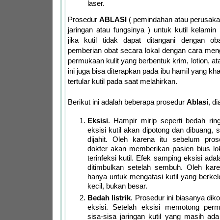
laser.
Prosedur
ABLASI
( pemindahan atau perusaka
jaringan atau fungsinya ) untuk kutil kelamin
jika kutil tidak dapat ditangani dengan oba
pemberian obat secara lokal dengan cara men
permukaan kulit yang berbentuk krim, lotion, at
ini juga bisa diterapkan pada ibu hamil yang kh
tertular kutil pada saat melahirkan.
Berikut ini adalah beberapa prosedur
Ablasi
, d
Eksisi
. Hampir mirip seperti bedah rin
eksisi kutil akan dipotong dan dibuang, se
dijahit. Oleh karena itu sebelum prose
dokter akan memberikan pasien bius lo
terinfeksi kutil. Efek samping eksisi ad
ditimbulkan setelah sembuh. Oleh karen
hanya untuk mengatasi kutil yang berke
kecil, bukan besar.
Bedah listrik
. Prosedur ini biasanya di
eksisi. Setelah eksisi memotong perm
sisa-sisa jaringan kutil yang masih ad