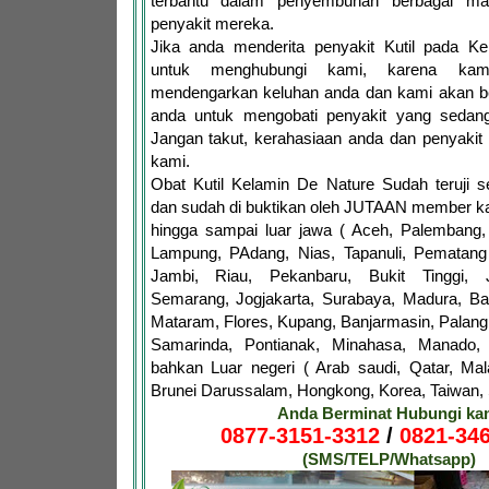
terbantu dalam penyembuhan berbagai m
penyakit mereka.
Jika anda menderita penyakit Kutil pada Ke
untuk menghubungi kami, karena kam
mendengarkan keluhan anda dan kami akan 
anda untuk mengobati penyakit yang sedang
Jangan takut, kerahasiaan anda dan penyakit
kami.
Obat Kutil Kelamin De Nature Sudah teruji
dan sudah di buktikan oleh JUTAAN member ka
hingga sampai luar jawa ( Aceh, Palembang,
Lampung, PAdang, Nias, Tapanuli, Pematang 
Jambi, Riau, Pekanbaru, Bukit Tinggi, 
Semarang, Jogjakarta, Surabaya, Madura, Ba
Mataram, Flores, Kupang, Banjarmasin, Palang
Samarinda, Pontianak, Minahasa, Manado,
bahkan Luar negeri ( Arab saudi, Qatar, Mala
Brunei Darussalam, Hongkong, Korea, Taiwan, S
Anda Berminat Hubungi ka
0877-3151-3312
/
0821-346
(SMS/TELP/Whatsapp)