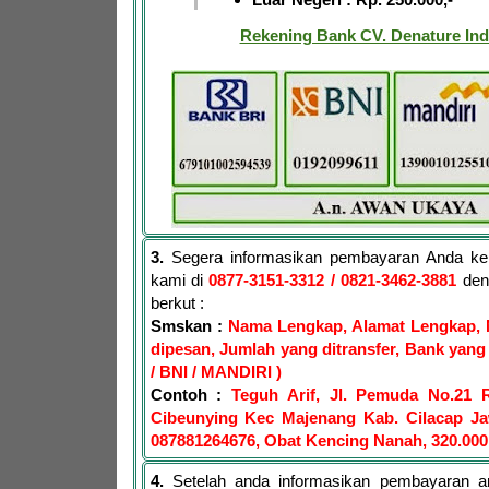
Rekening Bank CV. Denature Ind
3.
Segera informasikan pembayaran Anda ke
kami di
0877-3151-3312
/ 0821-3462-3881
den
berkut :
Smskan :
Nama Lengkap, Alamat Lengkap, 
dipesan, Jumlah yang ditransfer, Bank yang 
/ BNI / MANDIRI )
Contoh :
Teguh Arif, Jl. Pemuda No.21 
Cibeunying Kec Majenang Kab. Cilacap J
087881264676, Obat Kencing Nanah, 320.000
4.
Setelah anda informasikan pembayaran a