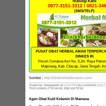
Hubungi Kami
0877-3151-3312 / 0821-34
(SMS/TELP)
PUSAT OBAT HERBAL AMAN TERPERCA
DINKES RI
Perum Cendana Asri No. 9,
Jln. Raya Pahon
Majenang, Kab. Cilacap, Jawa Tengah, K
Sumber :
http://klinikherbaldenature.com/
Posted by: miawaealah at
12:52 PM
| No Comments |
Add 
Post contains 2716 words, total size 50 kb.
Agen Obat Kutil Kelamin Di Mamasa