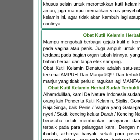
khusus selain untuk merontokkan kutil kelam
aman, juga mampu mematikan virus penyebab d
kelamin ini, agar tidak akan kambuh lagi ata
nantinya.
Obat Kutil Kelamin Herbal
Mampu mengobati berbagai gejala kutil di ke
pada vagina atau penis. Juga ampuh untuk me
terdapat pada bagian organ tubuh lainnya, yang
bahan herbal, dan tanpa efek samping.
Obat Kutil Kelamin Denature adalah satu-s
terkenal AMPUH Dan Manjurâ€¦!!! Dan terbukt
manjur yang tidak perlu di ragukan lagi MANFA
Obat Kutil Kelamin Herbal Sudah Terbuk
Alhamdulillah, kami De Nature Indonesia sud
orang lain Penderita Kutil Kelamin, Sipilis, Go
Raja Singa, baik Penis / Vagina yang Gatal-ga
nyeri / Sakit, kencing keluar Darah / Kencing Na
berusaha untuk memberikan pelayanan da
terbaik pada para pelanggan kami. Dengan n
ibadah, akhirnya banyak sekali para pasie