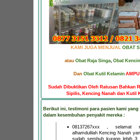
KAMI JUGA MENJUAL
OBAT SI
atau
Obat Raja Singa
,
Obat Kenci
Dan
Obat Kutil Kelamin
AMPUH
Sudah Dibuktikan Oleh Ratusan Bahkan R
Sipilis, Kencing Nanah dan Kutil 
Berikut ini, testimoni para pasien kami yang 
dalam kesembuhan penyakit mereka :
08137267xxx , selamat 
alhamdulilah Kencing Nanah ya
sudah sembuh kurang lebih 3 h