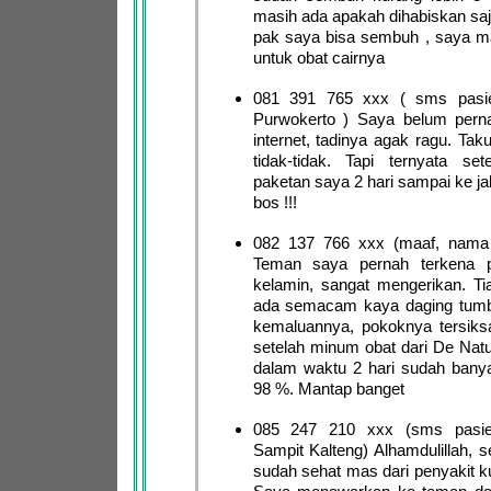
masih ada apakah dihabiskan saja
pak saya bisa sembuh , saya m
untuk obat cairnya
081 391 765 xxx ( sms pasie
Purwokerto ) Saya belum pernah
internet, tadinya agak ragu. Taku
tidak-tidak. Tapi ternyata sete
paketan saya 2 hari sampai ke ja
bos !!!
082 137 766 xxx (maaf, nama
Teman saya pernah terkena pe
kelamin, sangat mengerikan. Tia
ada semacam kaya daging tumb
kemaluannya, pokoknya tersiksa
setelah minum obat dari De Natu
dalam waktu 2 hari sudah bany
98 %. Mantap banget
085 247 210 xxx (sms pasie
Sampit Kalteng) Alhamdulillah, 
sudah sehat mas dari penyakit ku