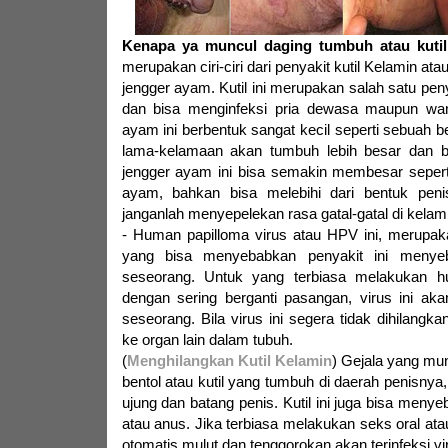
Kenapa ya muncul daging tumbuh atau kutil
merupakan ciri-ciri dari penyakit kutil Kelamin at
jengger ayam. Kutil ini merupakan salah satu pen
dan bisa menginfeksi pria dewasa maupun wan
ayam ini berbentuk sangat kecil seperti sebuah be
lama-kelamaan akan tumbuh lebih besar dan b
jengger ayam ini bisa semakin membesar sepert
ayam, bahkan bisa melebihi dari bentuk penis 
janganlah menyepelekan rasa gatal-gatal di kelamin
- Human papilloma virus atau HPV ini, merupak
yang bisa menyebabkan penyakit ini menye
seseorang. Untuk yang terbiasa melakukan 
dengan sering berganti pasangan, virus ini ak
seseorang. Bila virus ini segera tidak dihilangka
ke organ lain dalam tubuh.
(
Menghilangkan Kutil Kelamin
) Gejala yang mun
bentol atau kutil yang tumbuh di daerah penisnya
ujung dan batang penis. Kutil ini juga bisa meny
atau anus. Jika terbiasa melakukan seks oral at
otomatis mulut dan tenggorokan akan terinfeksi vir