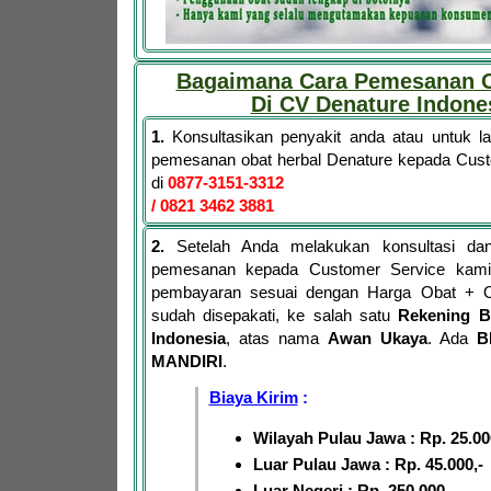
Bagaimana Cara Pemesanan O
Di CV Denature Indone
1.
Konsultasikan penyakit anda atau untuk 
pemesanan obat herbal Denature kepada Cus
di
0877-3151-3312
/ 0821 3462 3881
2.
Setelah Anda melakukan konsultasi dan
pemesanan kepada Customer Service kami,
pembayaran sesuai dengan Harga Obat + 
sudah disepakati, ke salah satu
Rekening B
Indonesia
, atas nama
Awan Ukaya
. Ada
B
MANDIRI
.
Biaya Kirim
:
Wilayah Pulau Jawa : Rp. 25.00
Luar Pulau Jawa : Rp. 45.000,-
Luar Negeri : Rp. 250.000,-