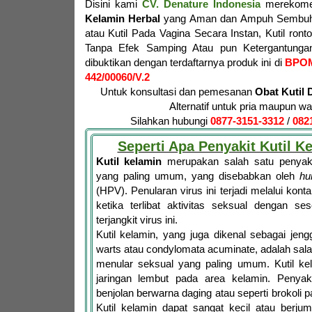
Disini kami
CV. Denature Indonesia
merekome
Kelamin Herbal
yang Aman dan Ampuh Sembuhk
atau Kutil Pada Vagina Secara Instan, Kutil ron
Tanpa Efek Samping Atau pun Ketergantungan
dibuktikan dengan terdaftarnya produk ini di
BPO
442/00060/V.2
Untuk konsultasi dan pemesanan
Obat Kutil 
Alternatif untuk pria maupun wa
Silahkan hubungi
0877-3151-3312
/
082
Seperti Apa Penyakit Kutil K
Kutil kelamin
merupakan salah satu penyaki
yang paling umum, yang disebabkan oleh
hu
(HPV). Penularan virus ini terjadi melalui konta
ketika terlibat aktivitas seksual dengan se
terjangkit virus ini.
Kutil kelamin, yang juga dikenal sebagai jen
warts atau condylomata acuminate, adalah salah
menular seksual yang paling umum. Kutil ke
jaringan lembut pada area kelamin. Penyakit 
benjolan berwarna daging atau seperti brokoli
Kutil kelamin dapat sangat kecil atau berju