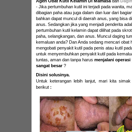
Agen Obat Kutil Kelamin Di Mamasa
dan
Dagin
-
Jika pertumbuhan kutil ini terjadi pada wanita,
dibagian paha atau juga dalam dan luar dari bagian 
bahkan dapat muncul di daerah anus, yang bisa di 
anus. Sedangkan jika yang menjadi penderita adala
pertumbuhan kutil kelamin dapat dilihat pada skrot
paha, selangkangan, dan anus. Muncul daging tumb
kemaluan anda? Dan Anda sedang mencari obat h
mengobati penyakit kutil pada penis atau kutil pa
untuk menyembuhkan penyakit kutil pada kemalu
tuntas, aman dan tanpa harus
menjalani operasi
sangat besar
?
Disini solusinya.
Untuk keterangan lebih lanjut,
mari kita simak
berikut
: