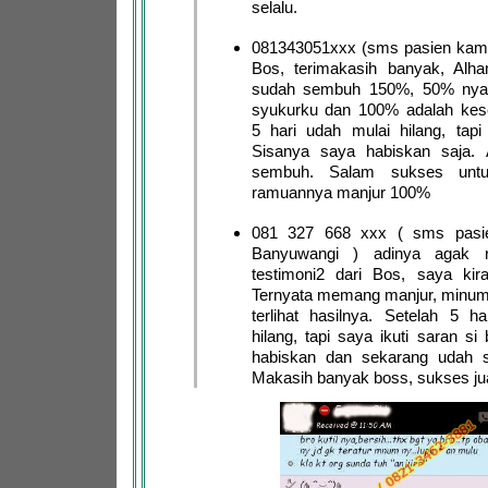
selalu.
081343051xxx (sms pasien kami
Bos, terimakasih banyak, Alha
sudah sembuh 150%, 50% nya 
syukurku dan 100% adalah ke
5 hari udah mulai hilang, tapi
Sisanya saya habiskan saja. A
sembuh. Salam sukses untu
ramuannya manjur 100%
081 327 668 xxx ( sms pasie
Banyuwangi ) adinya agak 
testimoni2 dari Bos, saya kira
Ternyata memang manjur, minum
terlihat hasilnya. Setelah 5 h
hilang, tapi saya ikuti saran si
habiskan dan sekarang udah s
Makasih banyak boss, sukses ju