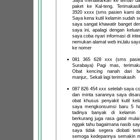
Saya menawarkan ke teman da
paket ke Kal-teng. Terimaka
3920 xxxx (sms pasien kami dar
Saya kena kutil kelamin sudah s
saya sangat khawatir banget de
saya ini, apalagi dengan keluar
saya coba nyari informasi di int
nemukan alamat web ini,lalu say
ke nomer
081 365 628 xxx (sms pasie
Surabaya) Pagi mas, terimak
Obat kencing nanah dari b
manjur,. Sekali lagi terimakasih
087 826 454 xxx setelah saya co
dan minta sarannya saya disa
obat khusus penyakit kutil kel
saya mengkonsumsi baru 5 har
tadinya banyak di kelamin
berkurang juga rasa gatal mulai
nggak tahu bagaimana nasib sa
saya tidak segera diobati ter
semoga kedepannya semakin m