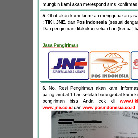
mungkin kami akan merespond sms konfirmas
5.
Obat akan kami kirimkan menggunakan jasa 
:
TIKI
,
JNE
, dan
Pos Indonesia
(sesuai dengan
Dan pengiriman dilakukan setiap hari (kecuali har
Jasa Pengiriman
6.
No. Resi Pengiriman akan kami Informa
paling lambat 1 hari setelah barang/obat kami 
pengiriman bisa Anda cek di
www.tik
www.jne.co.id
dan
www.posindonesia.co.id